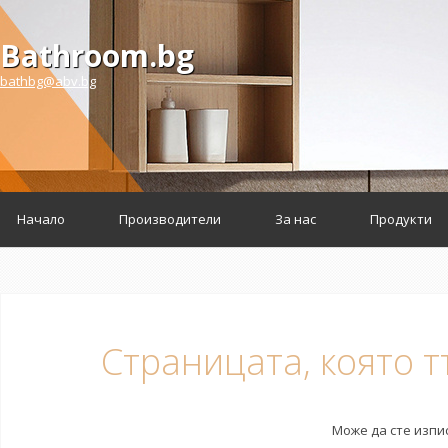
Bathroom.bg
bathbg@abv.bg
Начало
Производители
За нас
Продукти
Страницата, която 
Може да сте изпи