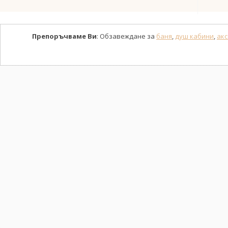
Препоръчваме Ви
: Обзавеждане за
баня
,
душ кабини
,
акс