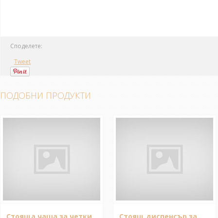
Споделете:
Tweet
ПОДОБНИ ПРОДУКТИ
Стояща чаша за четки
Стоящ диспенсър за