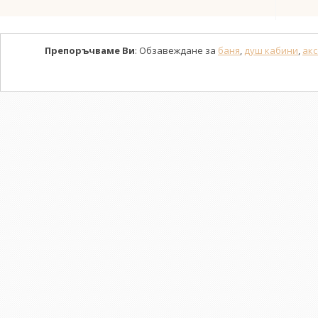
Препоръчваме Ви
: Обзавеждане за
баня
,
душ кабини
,
акс