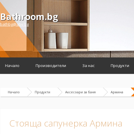
Bathroom.bg
bathbg@abv.bg
Начало
Производители
За нас
Продукти
Начало
Продукти
Аксесоари за баня
Армина
Стояща сапунерка Армина