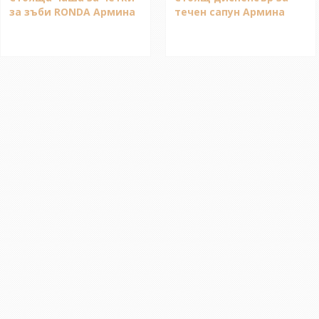
за зъби RONDA Армина
течен сапун Армина