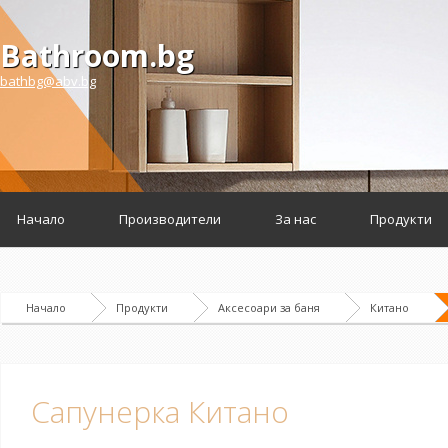
Bathroom.bg
bathbg@abv.bg
Начало
Производители
За нас
Продукти
Начало
Продукти
Аксесоари за баня
Китано
Сапунерка Китано