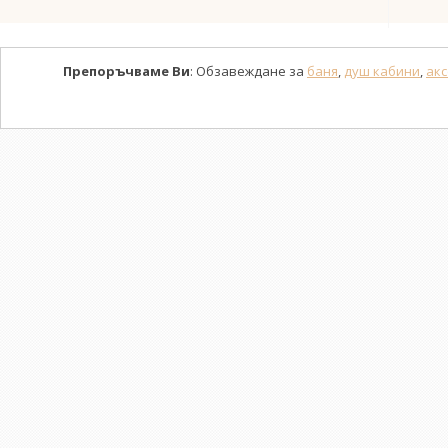
Препоръчваме Ви
: Обзавеждане за
баня
,
душ кабини
,
акс