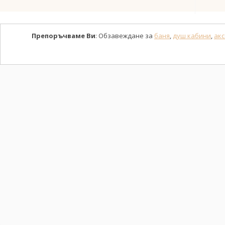
Препоръчваме Ви
: Обзавеждане за
баня
,
душ кабини
,
акс