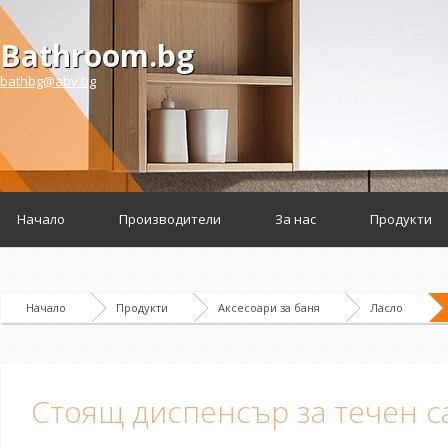
Bathroom.bg
bathbg@abv.bg
Начало
Производители
За нас
Продукти
Начало
Продукти
Аксесоари за баня
Ласло
Стоящ диспенсър за течен с