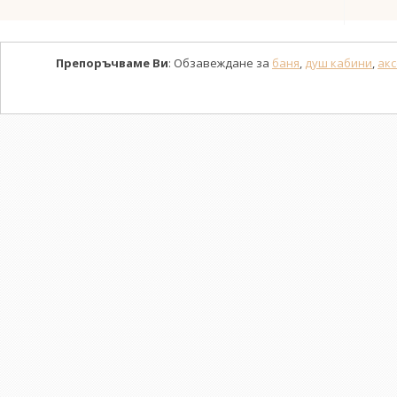
Препоръчваме Ви
: Обзавеждане за
баня
,
душ кабини
,
акс