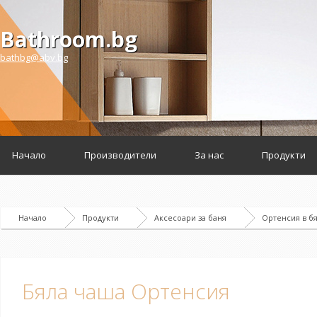
Bathroom.bg
bathbg@abv.bg
Начало
Производители
За нас
Продукти
Начало
Продукти
Аксесоари за баня
Ортенсия в б
Бяла чаша Ортенсия