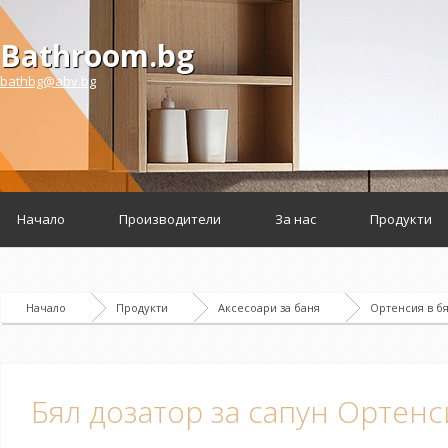
Bathroom.bg
bathbg@abv.bg
Начало
Производители
За нас
Продукти
Начало
Продукти
Аксесоари за баня
Ортенсия в б
Бял дозатор за сапун Ортенс