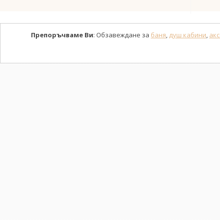
Препоръчваме Ви
: Обзавеждане за
баня
,
душ кабини
,
акс