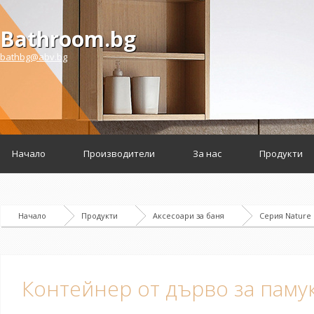
Bathroom.bg
bathbg@abv.bg
Начало
Производители
За нас
Продукти
Начало
Продукти
Аксесоари за баня
Серия Nature
Контейнер от дърво за памук