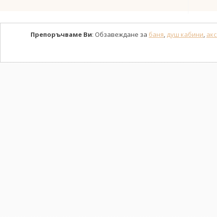
Препоръчваме Ви
: Обзавеждане за
баня
,
душ кабини
,
акс