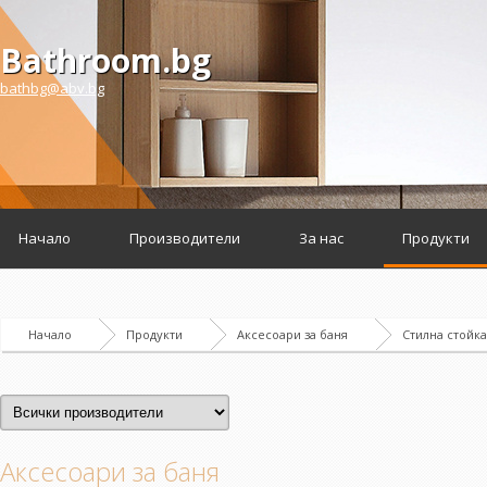
Bathroom.bg
bathbg@abv.bg
Начало
Производители
За нас
Продукти
Начало
Продукти
Аксесоари за баня
Стилна стойка 
Аксесоари за баня