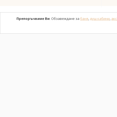
Препоръчваме Ви
: Обзавеждане за
баня
,
душ кабини
,
акс