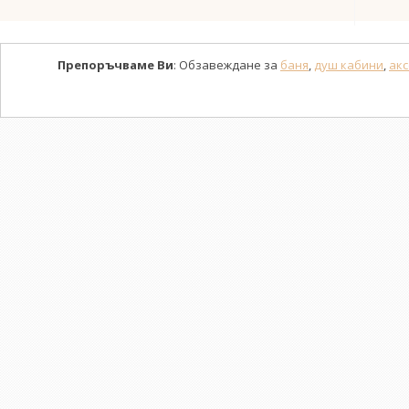
Препоръчваме Ви
: Обзавеждане за
баня
,
душ кабини
,
акс