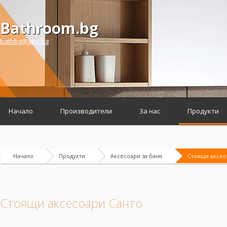
Bathroom.bg
bathbg@abv.bg
Начало
Производители
За нас
Продукти
Начало
Продукти
Аксесоари за баня
Стоящи аксес
Стоящи аксесоари Санто