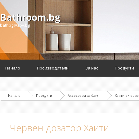
Bathroom.bg
bathbg@abv.bg
Начало
Производители
За нас
Продукти
Начало
Продукти
Аксесоари за баня
Хаити в черв
Червен дозатор Хаити