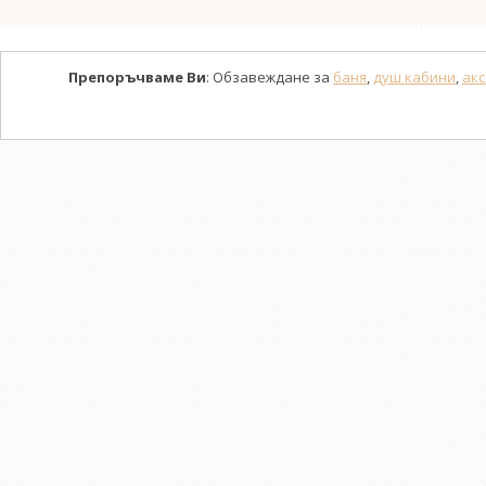
Препоръчваме Ви
: Обзавеждане за
баня
,
душ кабини
,
акс