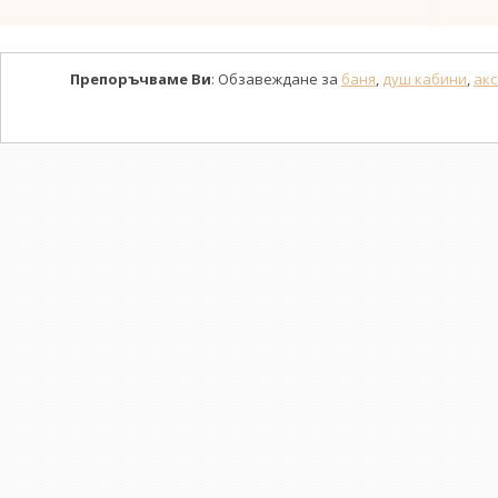
Препоръчваме Ви
: Обзавеждане за
баня
,
душ кабини
,
акс