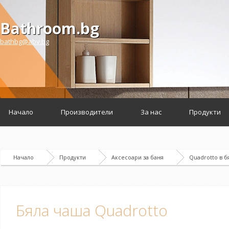
Bathroom.bg
bathbg@abv.bg
Начало
Производители
За нас
Продукти
Начало
Продукти
Аксесоари за баня
Quadrotto в б
Бяла чаша Quadrotto