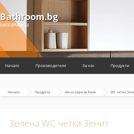
Bathroom.bg
bathbg@abv.bg
Начало
Производители
За нас
Продукти
Начало
Продукти
Аксесоари за баня
WC четка Зен
Зелена WC четка Зенит