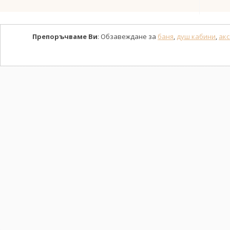
Препоръчваме Ви
: Обзавеждане за
баня
,
душ кабини
,
акс