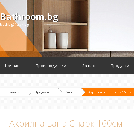
Bathroom.bg
bathbg@abv.bg
Начало
Производители
За нас
Продукти
Начало
Продукти
Вани
Акрилна вана Спарк 160см
Акрилна вана Спарк 160см