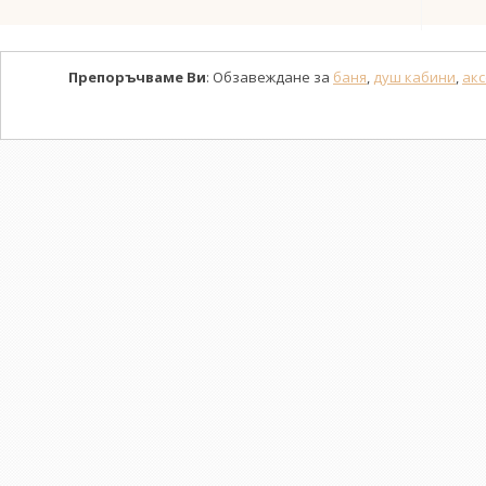
Препоръчваме Ви
: Обзавеждане за
баня
,
душ кабини
,
акс