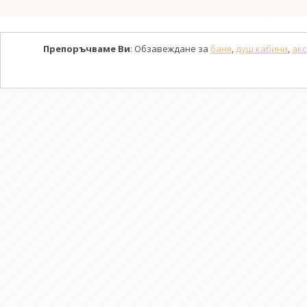
Препоръчваме Ви
: Обзавеждане за
баня
,
душ кабини
,
акс