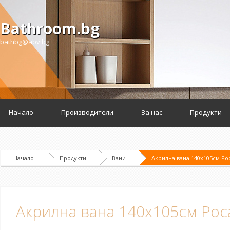
Bathroom.bg
bathbg@abv.bg
Начало
Производители
За нас
Продукти
Начало
Продукти
Вани
Акрилна вана 140x105см Ро
Акрилна вана 140x105см Рос