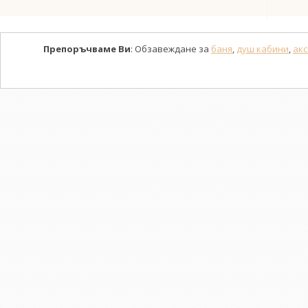
Препоръчваме Ви
: Обзавеждане за
баня
,
душ кабини
,
акс