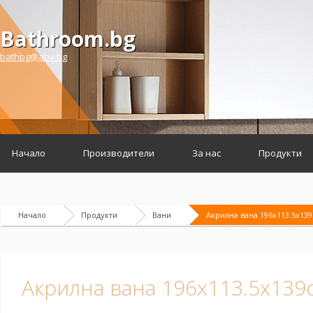
Bathroom.bg
bathbg@abv.bg
Начало
Производители
За нас
Продукти
Начало
Продукти
Вани
Акрилна вана 196x113.5x139
Акрилна вана 196x113.5x139с