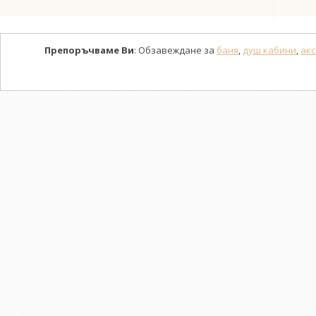
Препоръчваме Ви
: Обзавеждане за
баня
,
душ кабини
,
акс