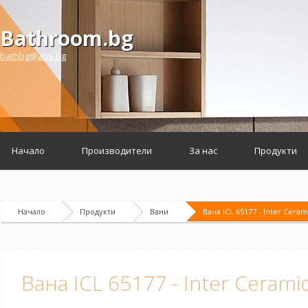
Bathroom.bg
bathbg@abv.bg
Начало
Производители
За нас
Продукти
Начало
Продукти
Вани
Вана ICL 65177 - Inter Ceram
Вана ICL 65177 - Inter Cerami