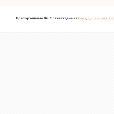
Препоръчваме Ви
: Обзавеждане за
баня
,
душ кабини
,
акс