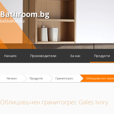
Bathroom.bg
bathbg@abv.bg
Начало
Производители
За нас
Продукти
Начало
Продукти
Гранитогрес
Облицовъчен гранит
Облицовъчен гранитогрес Gales Ivory