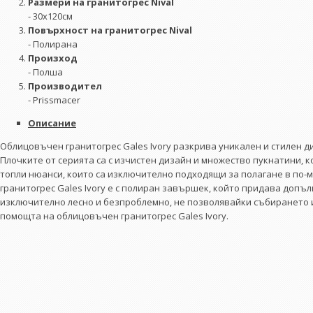
Размери на гранитогрес Nival
- 30х120см
Повърхност на гранитогрес Nival
- Полирана
Произход
- Полша
Производител
- Prissmacer
Описание
Облицовъчен гранитогрес Gales Ivory разкрива уникален и стилен 
Плочките от серията са с изчистен дизайн и множество пукнатини, 
топли нюанси, които са изключително подходящи за полагане в по-
гранитогрес Gales Ivory е с полиран завършек, който придава допъл
изключително лесно и безпроблемно, не позволявайки събирането и 
помощта на облицовъчен гранитогрес Gales Ivory.