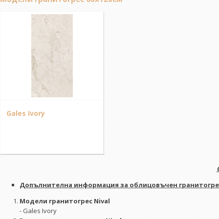
Gales Ivory
Допълнителна информация за oблицовъчен гранитогрес 
Модели гранитогрес Nival
- Gales Ivory