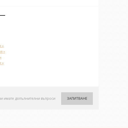
 »
я »
»
 »
ли имате допълнителни въпроси
ЗАПИТВАНЕ