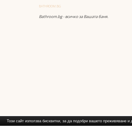
BATHROOM.BG
Bathroom.bg - всичко за Вашата баня.
Този сайт използва бисквитки, за да подобри вашето преживяване 
Препоръчваме Ви
: Обзавежд