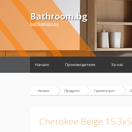
Bathroom.bg
bathbg@abv.bg
Начало
Производители
За нас
Начало
Продукти
Гранитогрес
О
Cherokee Beige 15.3x