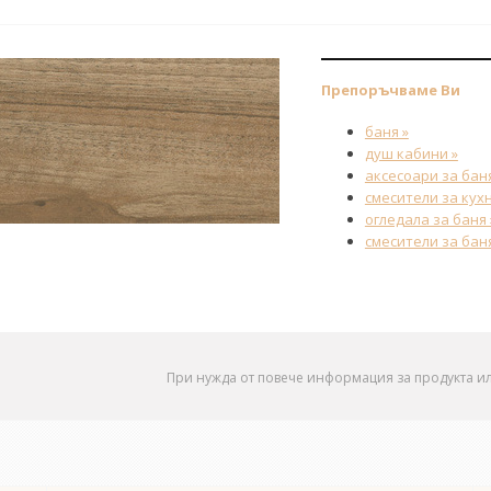
Препоръчваме Ви
баня »
душ кабини »
аксесоари за баня
смесители за кухн
огледала за баня 
смесители за баня
При нужда от повече информация за продукта и