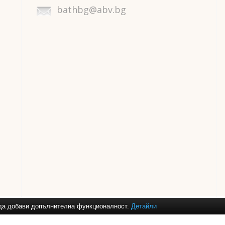
bathbg@abv.bg
и да добави допълнителна функционалност.
Детайли
ане за
баня
,
душ кабини
,
аксесоари за баня
,
смесители за кухня
,
огле