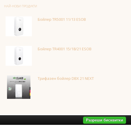
НАЙ-НОВИ ПРОДУКТИ
Бойлер TR5001 11/13 ESOB
Бойлер TR4001 15/18/21 ESOB
Трифазен бойлер DBX 21 NEXT
Разреши бисквитки
дала за баня
,
смесители за баня