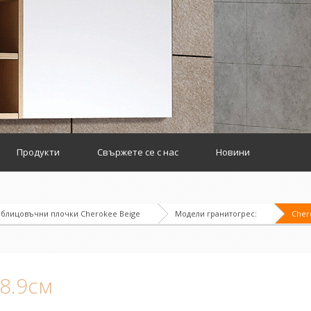
Продукти
Свържете се с нас
Новини
блицовъчни плочки Cherokee Beige
Модели гранитогрес:
Cher
58.9см