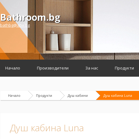
Bathroom.bg
bathbg@abv.bg
Начало
Производители
За нас
Продукти
Начало
Продукти
Душ кабини
Душ кабина Luna
Душ кабина Luna