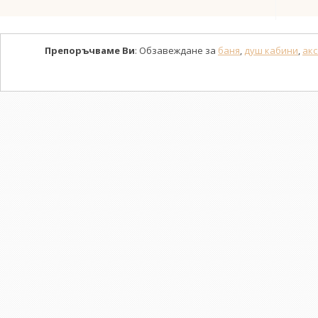
Препоръчваме Ви
: Обзавеждане за
баня
,
душ кабини
,
акс