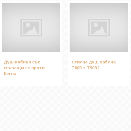
Душ кабина със
Стилна душ кабина
сгъващи се врати
T80B + T90B2
Kerria