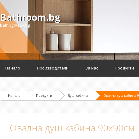
Bathroom.bg
bathbg@abv.bg
Начало
Производители
За нас
Продукти
Начало
Продукти
Душ кабини
Овална душ кабина 
Овална душ кабина 90х90см