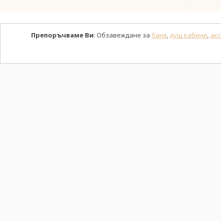
Препоръчваме Ви
: Обзавеждане за
баня
,
душ кабини
,
акс