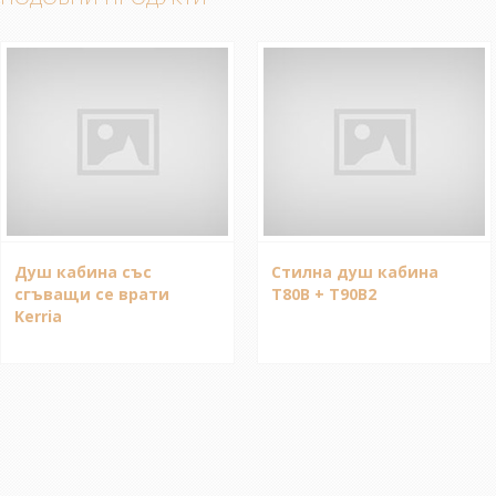
Душ кабина със
Стилна душ кабина
сгъващи се врати
T80B + T90B2
Kerria