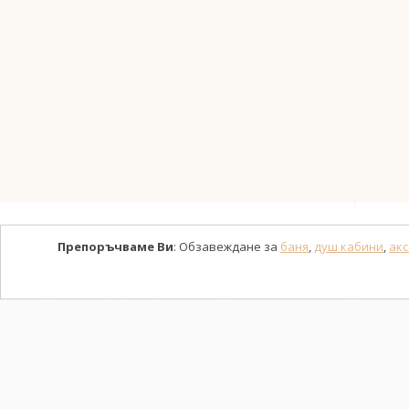
Препоръчваме Ви
: Обзавеждане за
баня
,
душ кабини
,
акс