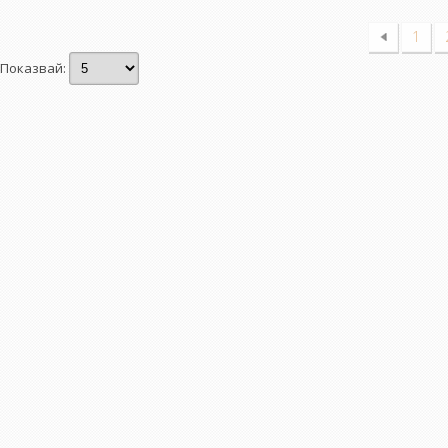
1
Показвай: