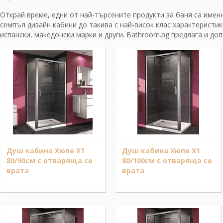
Открай време, едни от най-търсените продукти за баня са имен
семпъл дизайн кабини до такива с най-висок клас характеристик
испански, македонски марки и други. Bathroom.bg предлага и до
Душ кабина Хюпе Х1
Душ кабина Хюпе Х1
80/90см с отваряща се
80/100см с отваряща се
врата
врата