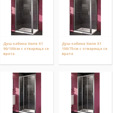
Душ кабина Хюпе Х1
Душ кабина Хюпе Х1
90/100см с отваряща се
100/75см с отваряща се
врата
врата