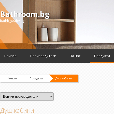
Bathroom.bg
bathbg@abv.bg
Начало
Производители
За нас
Продукти
Начало
Продукти
Душ кабини
Душ кабини