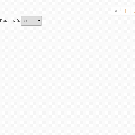
1
Показвай: