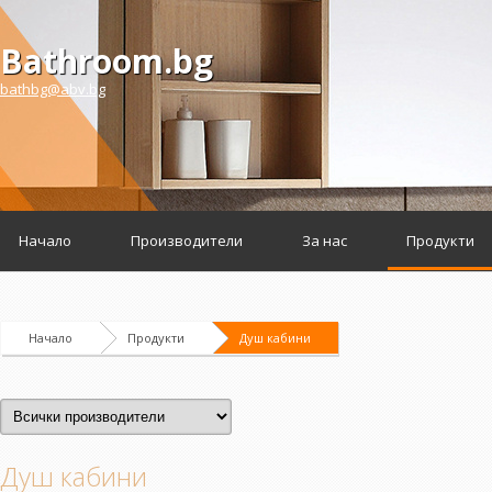
Bathroom.bg
bathbg@abv.bg
Начало
Производители
За нас
Продукти
Начало
Продукти
Душ кабини
Душ кабини