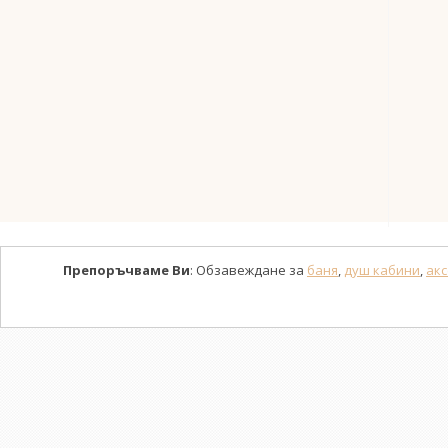
Препоръчваме Ви
: Обзавеждане за
баня
,
душ кабини
,
акс