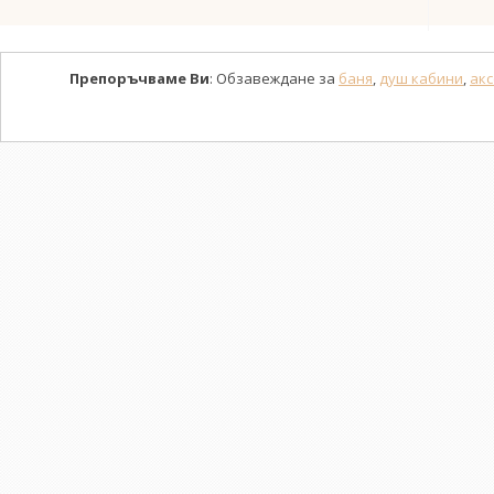
Препоръчваме Ви
: Обзавеждане за
баня
,
душ кабини
,
акс