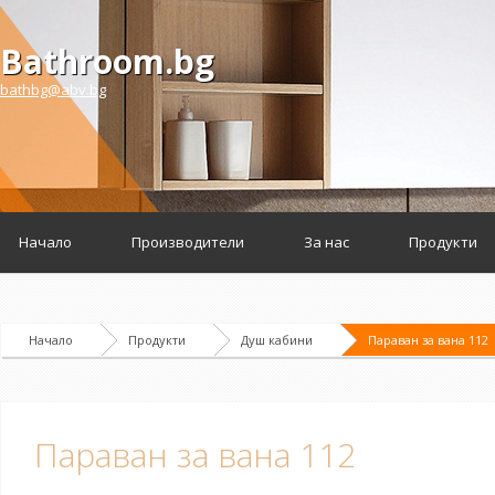
Bathroom.bg
bathbg@abv.bg
Начало
Производители
За нас
Продукти
Начало
Продукти
Душ кабини
Параван за вана 112
Параван за вана 112