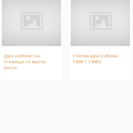
Душ кабина със
Стилна душ кабина
сгъващи се врати
T80B + T90B2
Kerria