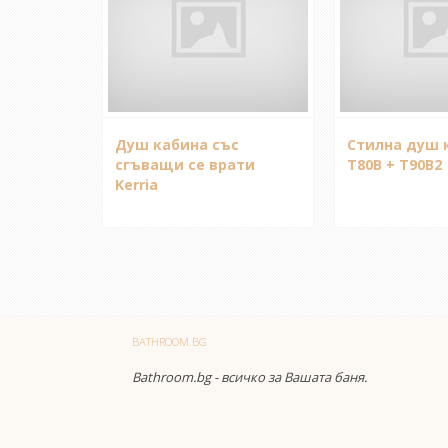
Душ кабина със
Стилна душ 
сгъващи се врати
T80B + T90B2
Kerria
BATHROOM.BG
Bathroom.bg - всичко за Вашата баня.