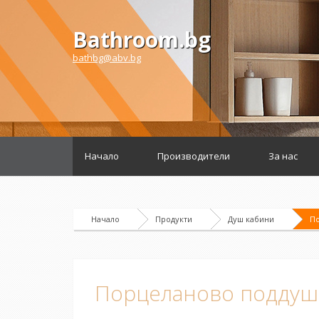
Bathroom.bg
bathbg@abv.bg
Начало
Производители
За нас
Начало
Продукти
Душ кабини
По
Порцеланово поддуш