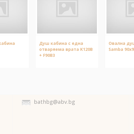
кабина
Душ кабина с една
Овална ду
отваряема врата K120B
Samba 90x
+ F90B3
bathbg@abv.bg