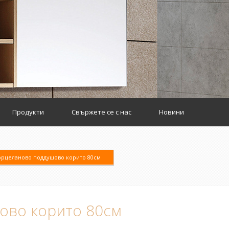
Продукти
Свържете се с нас
Новини
рцеланово поддушово корито 80см
ово корито 80см