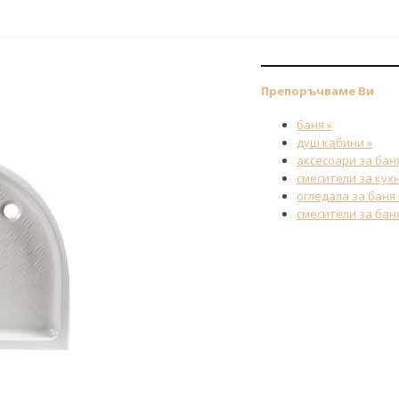
Препоръчваме Ви
баня »
душ кабини »
аксесоари за баня
смесители за кухн
огледала за баня 
смесители за баня