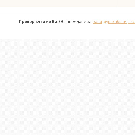
Препоръчваме Ви
: Обзавеждане за
баня
,
душ кабини
,
акс