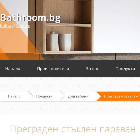
Bathroom.bg
bathbg@abv.bg
Начало
Производители
За нас
Продукти
Начало
Продукти
Душ кабини
Преграден стъклен 
Преграден стъклен параван