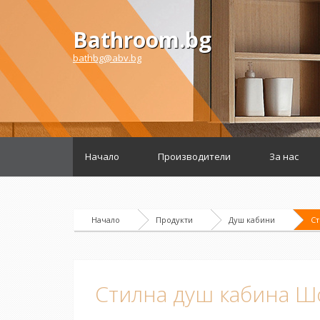
Bathroom.bg
bathbg@abv.bg
Начало
Производители
За нас
Начало
Продукти
Душ кабини
Ст
Стилна душ кабина Ш