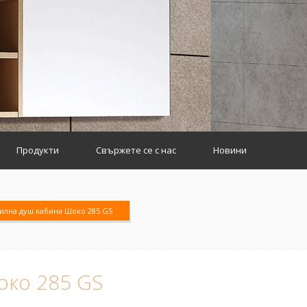
Продукти
Свържете се с нас
Новини
илна душ кабина Шоко 285 GS
око 285 GS