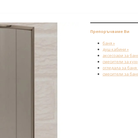
Препоръчваме Ви
баня »
душ кабини »
аксесоари за баня
смесители за кухн
огледала за баня 
смесители за баня