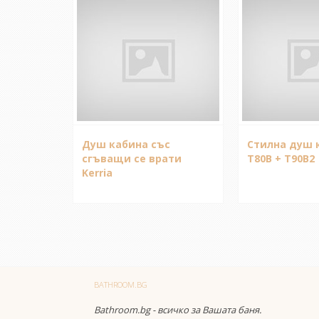
Душ кабина със
Стилна душ 
сгъващи се врати
T80B + T90B2
Kerria
BATHROOM.BG
Bathroom.bg - всичко за Вашата баня.