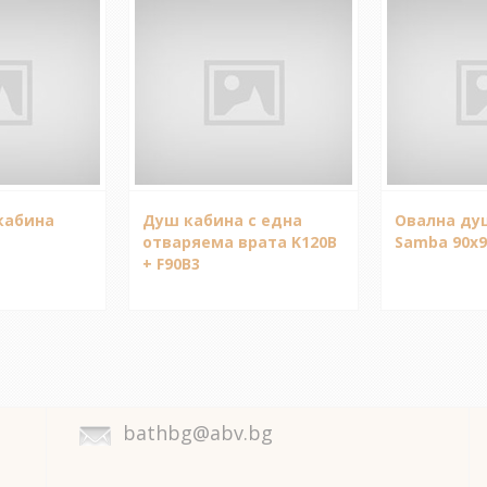
кабина
Душ кабина с една
Овална ду
отваряема врата K120B
Samba 90x
+ F90B3
bathbg@abv.bg