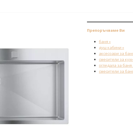
Препоръчваме Ви
баня »
душ кабини »
аксесоари за баня
смесители за кухн
огледала за баня 
смесители за баня