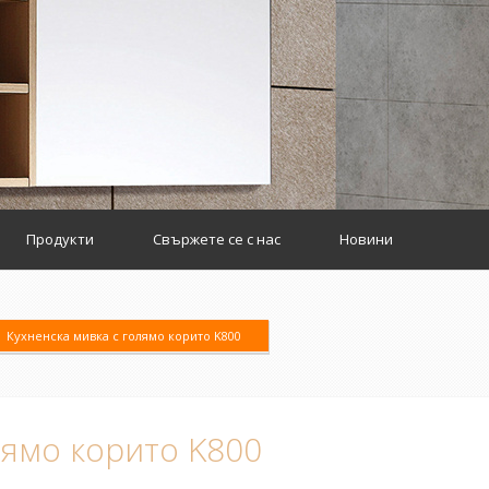
Продукти
Свържете се с нас
Новини
Кухненска мивка с голямо корито K800
лямо корито K800