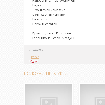
Изпразнител - автоматичен
Цедка
С монтажен комплект
С отпадъчен комплект
Цвят: хром
Покритие: сатен
Произведена в Германия
Гаранционен срок - 5 години
Споделете:
Tweet
ПОДОБНИ ПРОДУКТИ