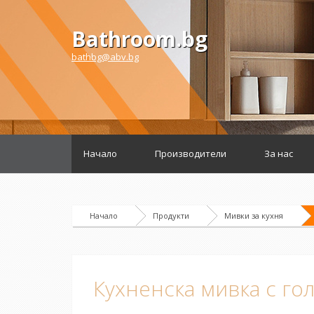
Bathroom.bg
bathbg@abv.bg
Начало
Производители
За нас
Начало
Продукти
Мивки за кухня
Кухненска мивка с го