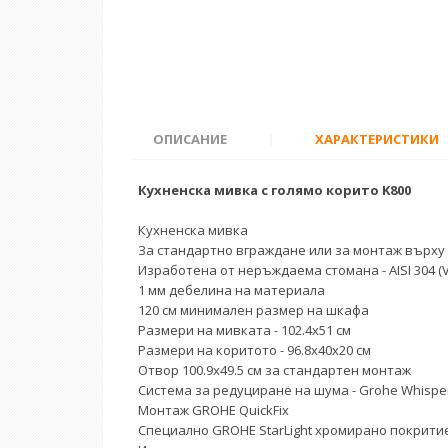
ОПИСАНИЕ
|
ХАРАКТЕРИСТИКИ
Кухненска мивка с голямо корито K800
Кухненска мивка
За стандартно вграждане или за монтаж върху
Изработена от неръждаема стомана - AISI 304 (V
1 мм дебелина на материала
120 см минимален размер на шкафа
Размери на мивката - 102.4x51 см
Размери на коритото - 96.8x40x20 см
Отвор 100.9х49.5 см за стандартен монтаж
Система за редуциране на шума - Grohe Whispe
Монтаж GROHE QuickFix
Специално GROHE StarLight хромирано покрити