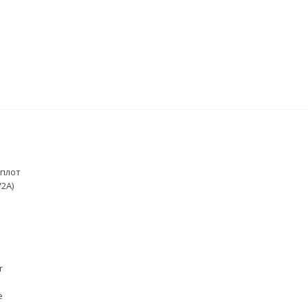
 плот
2A)
r
е