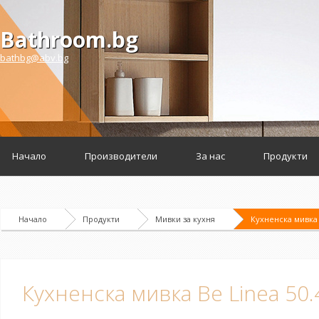
Bathroom.bg
bathbg@abv.bg
Начало
Производители
За нас
Продукти
Начало
Продукти
Мивки за кухня
Кухненска мивка 
Кухненска мивка Be Linea 50.