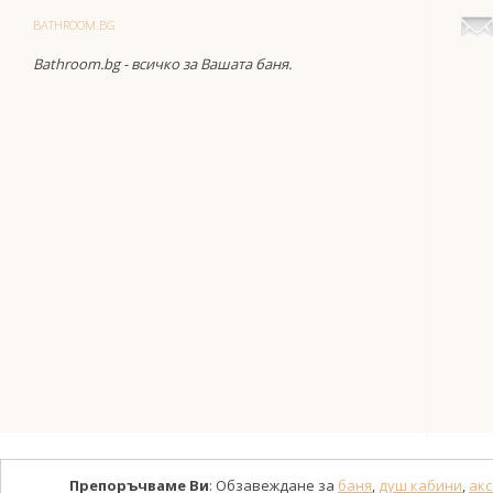
BATHROOM.BG
Bathroom.bg - всичко за Вашата баня.
Препоръчваме Ви
: Обзавеждане за
баня
,
душ кабини
,
акс