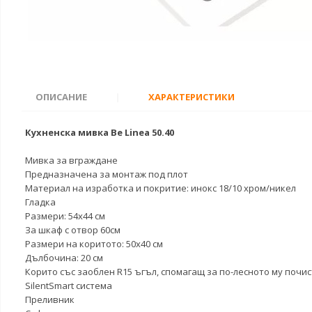
ОПИСАНИЕ
|
ХАРАКТЕРИСТИКИ
Кухненска мивка Be Linea 50.40
Мивка за вграждане
Предназначена за монтаж под плот
Материал на изработка и покритие: инокс 18/10 хром/никел
Гладка
Размери: 54x44 см
За шкаф с отвор 60см
Размери на коритото: 50x40 см
Дълбочина: 20 см
Корито със заоблен R15 ъгъл, спомагащ за по-лесното му почи
SilentSmart система
Преливник