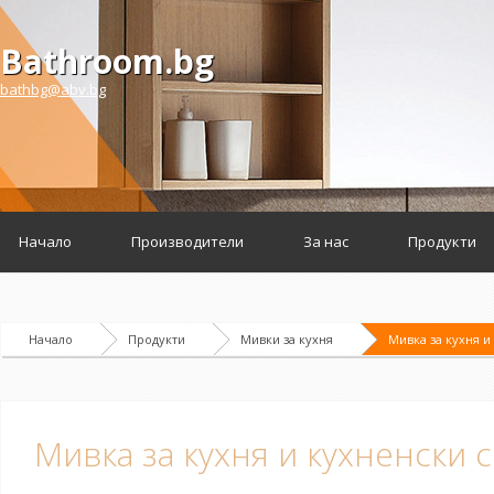
Bathroom.bg
bathbg@abv.bg
Начало
Производители
За нас
Продукти
Начало
Продукти
Мивки за кухня
Мивка за кухня и
Мивка за кухня и кухненски с