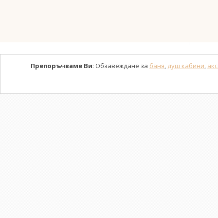
Препоръчваме Ви
: Обзавеждане за
баня
,
душ кабини
,
акс