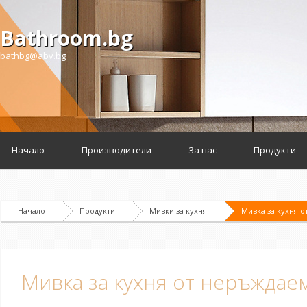
Bathroom.bg
bathbg@abv.bg
Начало
Производители
За нас
Продукти
Начало
Продукти
Мивки за кухня
Мивка за кухня о
Мивка за кухня от неръждаем