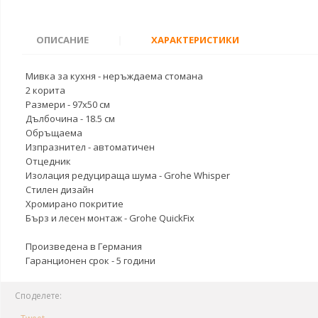
ОПИСАНИЕ
|
ХАРАКТЕРИСТИКИ
Мивка за кухня - неръждаема стомана
2 корита
Размери - 97x50 см
Дълбочина - 18.5 см
Обръщаема
Изпразнител - автоматичен
Отцедник
Изолация редуцираща шума - Grohe Whisper
Стилен дизайн
Хромирано покритие
Бърз и лесен монтаж - Grohe QuickFix
Произведена в Германия
Гаранционен срок - 5 години
Споделете: