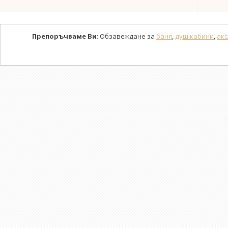
Препоръчваме Ви
: Обзавеждане за
баня
,
душ кабини
,
акс