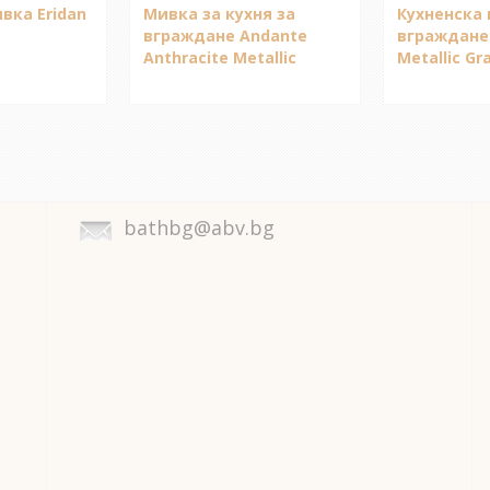
вка Eridan
Мивка за кухня за
Кухненска 
вграждане Andante
вграждане
Anthracite Metallic
Metallic Gr
bathbg@abv.bg