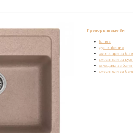
Препоръчваме Ви
баня »
душ кабини »
аксесоари за баня
смесители за кухн
огледала за баня 
смесители за баня