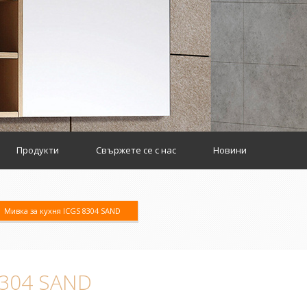
Продукти
Свържете се с нас
Новини
Мивка за кухня ICGS 8304 SAND
8304 SAND