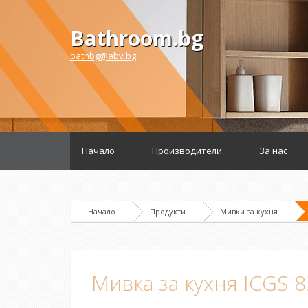
Bathroom.bg
bathbg@abv.bg
Начало
Производители
За нас
Начало
Продукти
Мивки за кухня
Мивка за кухня ICGS 