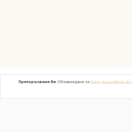
Препоръчваме Ви
: Обзавеждане за
баня
,
душ кабини
,
акс