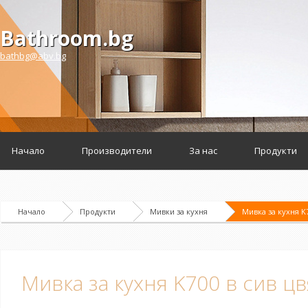
Bathroom.bg
bathbg@abv.bg
Начало
Производители
За нас
Продукти
Начало
Продукти
Мивки за кухня
Мивка за кухня K7
Мивка за кухня K700 в сив цв