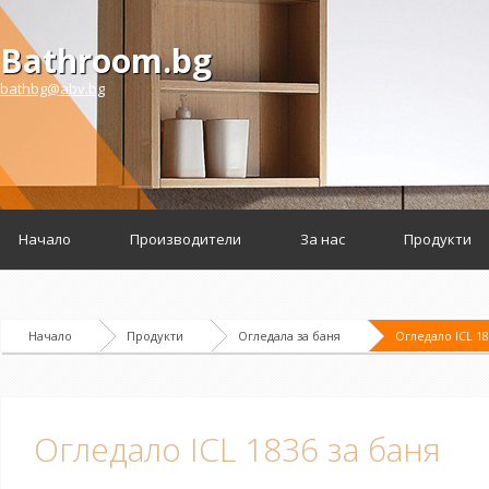
Bathroom.bg
bathbg@abv.bg
Начало
Производители
За нас
Продукти
Начало
Продукти
Огледала за баня
Огледало ICL 18
Огледало ICL 1836 за баня