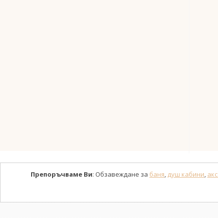
Препоръчваме Ви
: Обзавеждане за
баня
,
душ кабини
,
акс