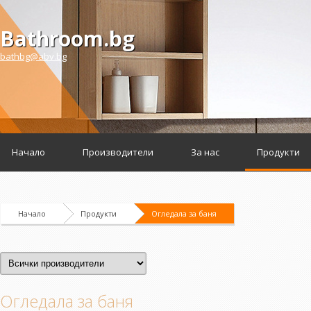
Bathroom.bg
bathbg@abv.bg
Начало
Производители
За нас
Продукти
Начало
Продукти
Огледала за баня
Огледала за баня