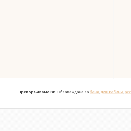
Препоръчваме Ви
: Обзавеждане за
баня
,
душ кабини
,
акс