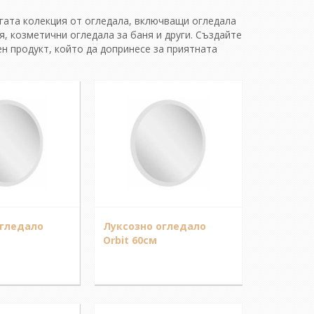
гата колекция от огледала, включващи огледала
ня, козметични огледала за баня и други. Създайте
н продукт, който да допринесе за приятната
огледало
Луксозно огледало
Orbit 60см