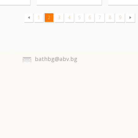
1
2
3
4
5
6
7
8
9
bathbg@abv.bg