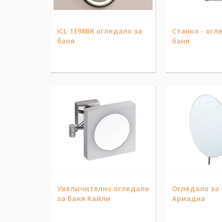
ICL 1398BR огледало за
Станко - огл
баня
баня
Увеличително огледало
Огледало за
за баня Кайли
Ариадна