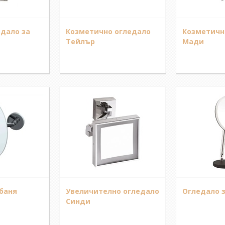
едало за
Козметично огледало
Козметичн
Тейлър
Мади
 баня
Увеличително огледало
Огледало з
Синди