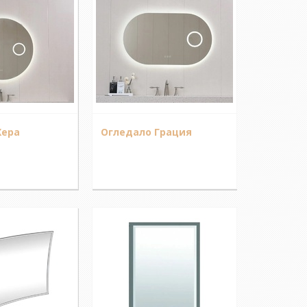
Хера
Огледало Грация