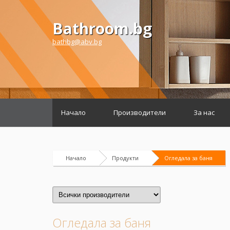
Bathroom.bg
bathbg@abv.bg
Начало
Производители
За нас
Начало
Продукти
Огледала за баня
Огледала за баня