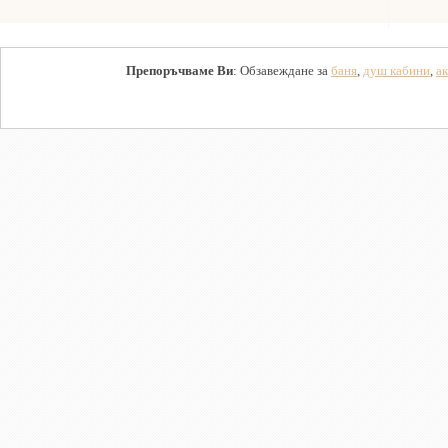
Препоръчваме Ви
: Обзавеждане за
баня
,
душ кабини
,
ак