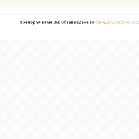
Препоръчваме Ви
: Обзавеждане за
баня
,
душ кабини
,
акс