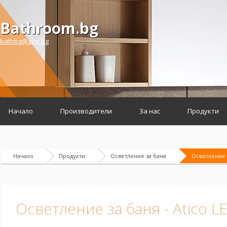
Bathroom.bg
bathbg@abv.bg
Начало
Производители
За нас
Продукти
Начало
Продукти
Осветление за баня
Осветление з
Осветление за баня - Atico 