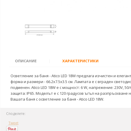
ОПИСАНИЕ
|
ХАРАКТЕРИСТИКИ
Осветление за баня - Atico LED 18W предлага изчистен и елега
форма и размери - 66.2x7.5x3.5 см. Лампата е с вграден свето
подменен. Atico LED 18W е с мощност: 6 W, напрежение: 230V, 50/
защита: IP65. Моделът е с 120 градусов ъгъл на разпръскване
Вашата баня с осветление за баня - Atico LED 18W.
Споделете:
Tweet