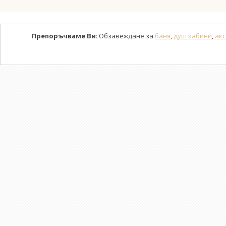
Препоръчваме Ви
: Обзавеждане за
баня
,
душ кабини
,
акс