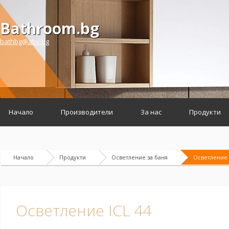
Bathroom.bg
bathbg@abv.bg
Начало
Производители
За нас
Продукти
Начало
Продукти
Осветление за баня
Осветление 
Осветление ICL 44