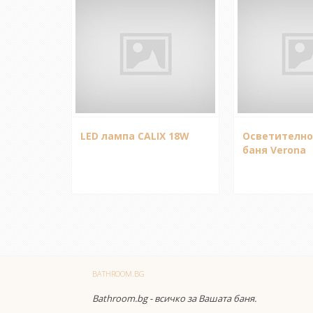
LED лампа CALIX 18W
Осветително
баня Verona
BATHROOM.BG
Bathroom.bg - всичко за Вашата баня.