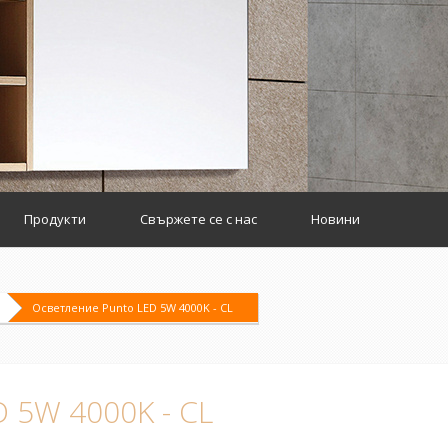
Продукти
Свържете се с нас
Новини
Осветление Punto LED 5W 4000K - CL
 5W 4000K - CL