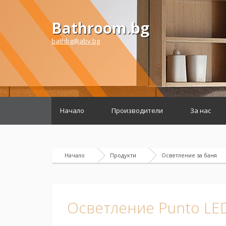
Bathroom.bg
bathbg@abv.bg
Начало
Производители
За нас
Начало
Продукти
Осветление за баня
Осветление Punto LED