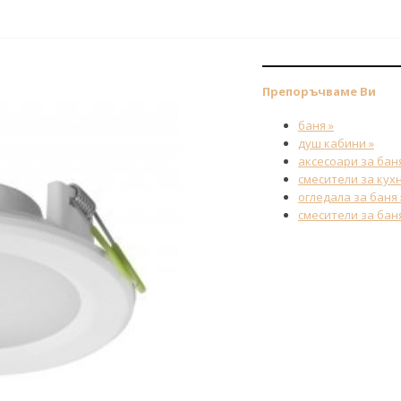
Препоръчваме Ви
баня »
душ кабини »
аксесоари за баня
смесители за кухн
огледала за баня 
смесители за баня