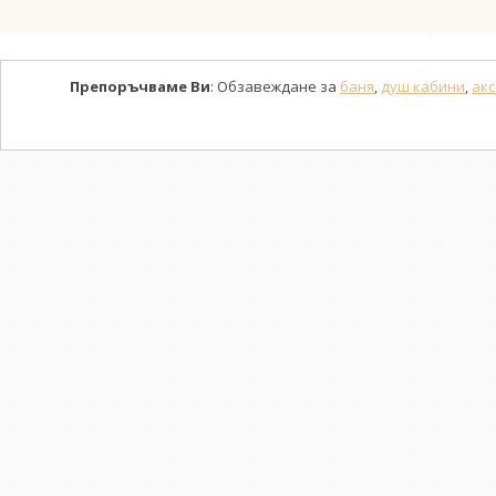
Препоръчваме Ви
: Обзавеждане за
баня
,
душ кабини
,
акс