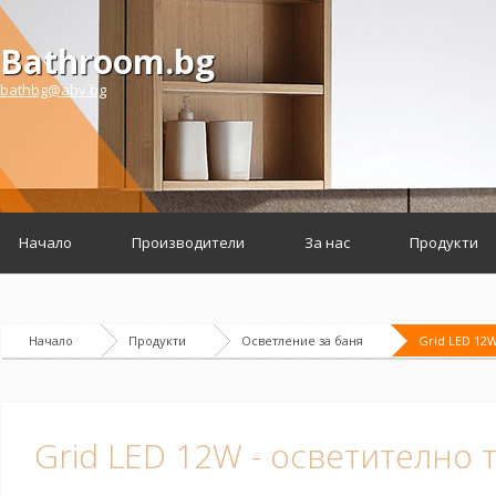
Bathroom.bg
bathbg@abv.bg
Начало
Производители
За нас
Продукти
Начало
Продукти
Осветление за баня
Grid LED 12W
Grid LED 12W - осветително 