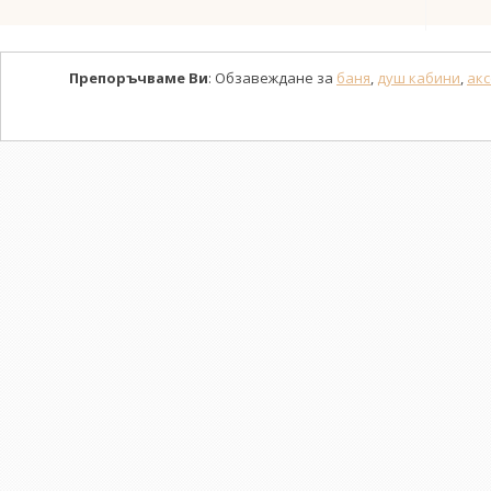
Препоръчваме Ви
: Обзавеждане за
баня
,
душ кабини
,
акс