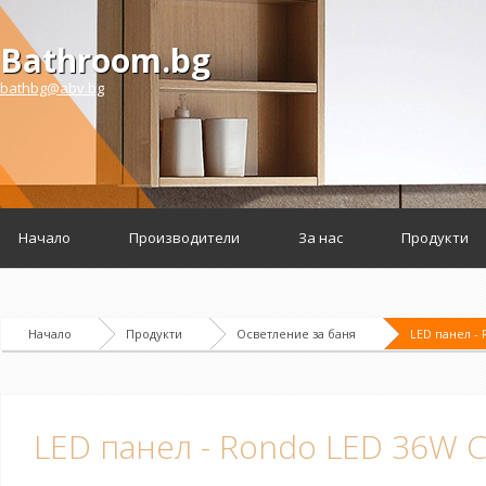
Bathroom.bg
bathbg@abv.bg
Начало
Производители
За нас
Продукти
Начало
Продукти
Осветление за баня
LED панел -
LED панел - Rondo LED 36W 