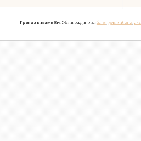
Препоръчваме Ви
: Обзавеждане за
баня
,
душ кабини
,
акс