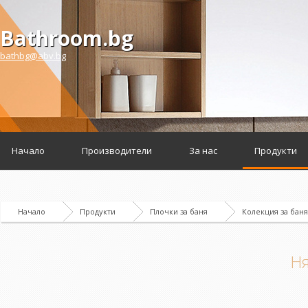
Bathroom.bg
bathbg@abv.bg
Начало
Производители
За нас
Продукти
Начало
Продукти
Плочки за баня
Колекция за баня
Ня