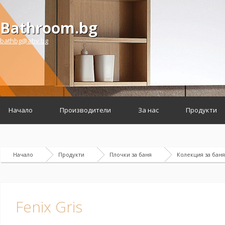
Bathroom.bg
bathbg@abv.bg
Начало
Производители
За нас
Продукти
Начало
Продукти
Плочки за баня
Колекция за баня
Fenix Gris