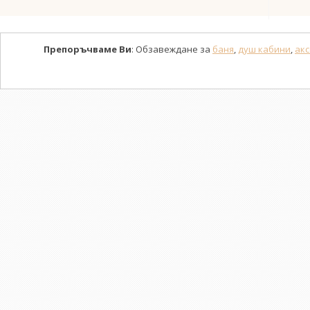
Препоръчваме Ви
: Обзавеждане за
баня
,
душ кабини
,
акс