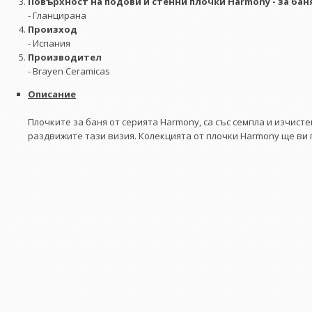
Повърхност на подови и стенни плочки Harmony - за бан
- Гланцирана
Произход
- Испания
Производител
- Brayen Ceramicas
Описание
Плочките за баня от серията Harmony, са със семпла и изчисте
раздвижите тази визия. Колекцията от плочки Harmony ще ви 