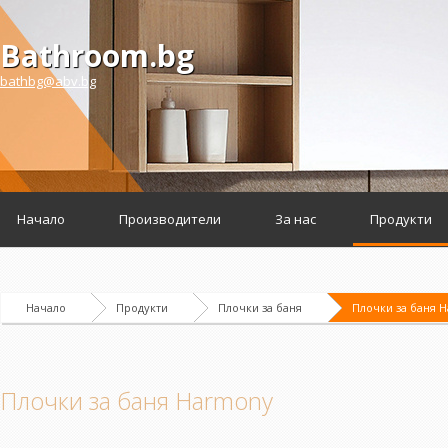
Bathroom.bg
bathbg@abv.bg
Начало
Производители
За нас
Продукти
Начало
Продукти
Плочки за баня
Плочки за баня 
Плочки за баня Harmony