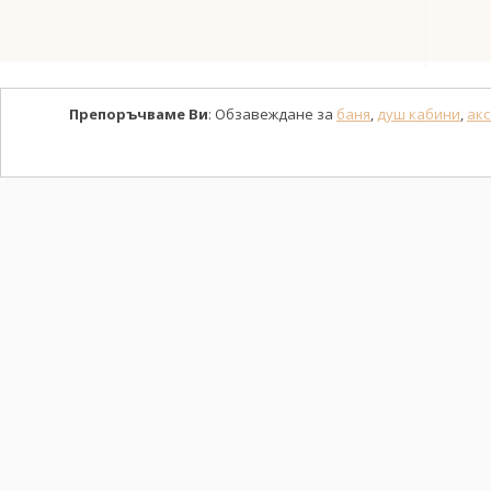
Препоръчваме Ви
: Обзавеждане за
баня
,
душ кабини
,
акс