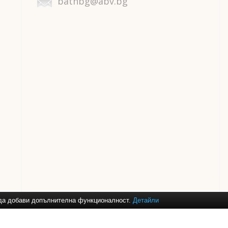
bathbg@abv.bg
и да добави допълнителна функционалност.
Детайли
ане за
баня
,
душ кабини
,
аксесоари за баня
,
смесители за кухня
,
огле