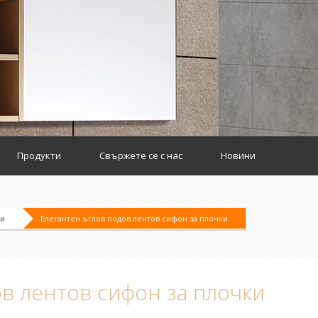
Продукти
Свържете се с нас
Новини
ни
Елегантен ъглов подов лентов сифон за плочки
в лентов сифон за плочки