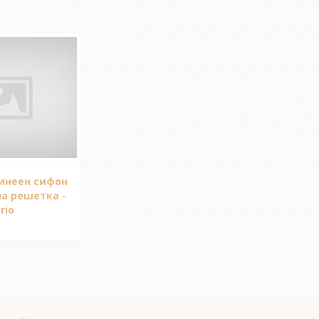
инеен сифон
а решетка -
rio