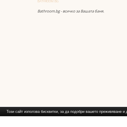
BATHROOM.BG
Bathroom.bg - всичко за Вашата баня.
Този сайт използва бисквитки, за да подобри вашето преживяване 
Препоръчваме Ви
: Обзавежд