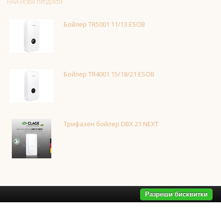
НАЙ-НОВИ ПРОДУКТИ
Бойлер TR5001 11/13 ESOB
Бойлер TR4001 15/18/21 ESOB
Трифазен бойлер DBX 21 NEXT
Разреши бисквитки
дала за баня
,
смесители за баня