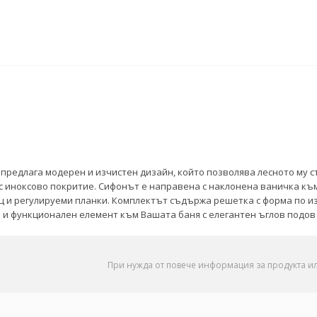
 предлага модерен и изчистен дизайн, който позволява лесното му с
иноксово покритие. Сифонът е направена с наклонена ваничка към 
ц и регулируеми планки. Комплектът съдържа решетка с форма по из
 и функционален елемент към Вашата баня с елегантен ъглов подов 
При нужда от повече информация за продукта и