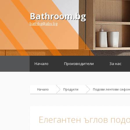
Bathroom.bg
bathbg@abv.bg
Начало
Производители
За нас
Начало
Продукти
Подови лентови сифо
Елегантен ъглов подо