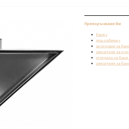
Препоръчваме Ви
баня »
душ кабини »
аксесоари за баня
смесители за кухн
огледала за баня 
смесители за баня