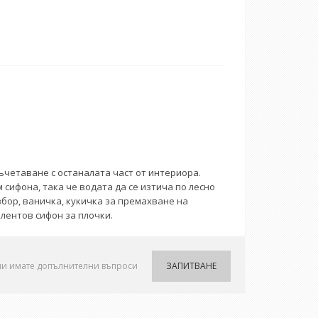
ъчетаване с останалата част от интериора.
сифона, така че водата да се изтича по лесно
бор, ваничка, кукичка за премахване на
лентов сифон за плочки.
ли имате допълнителни въпроси
ЗАПИТВАНЕ