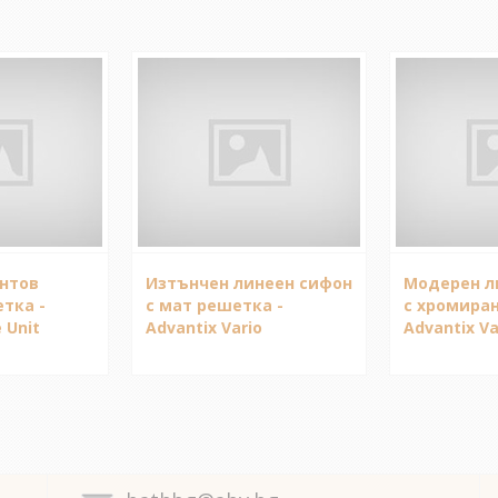
ентов
Изтънчен линеен сифон
Модерен л
тка -
с мат решетка -
с хромиран
 Unit
Advantix Vario
Advantix Va