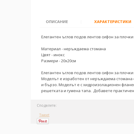
ОПИСАНИЕ
|
ХАРАКТЕРИСТИКИ
Елегантен ъглов подов лентов сифон за плочки
Материал - неръждаема стомана
Цвят - инокс
Размери - 20х20см
Елегантен ъглов подов лентов сифон за плочки
Моделът е изработен от неръждаема стомана с 
и бързо. Моделът е с хидроизолационен флане
решетката и гумена тапа. Добавете практичен
Споделете:
Tweet