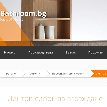
Bathroom.bg
bathbg@abv.bg
Начало
Производители
За нас
Продукти
Начало
Продукти
Подови лентови сифони
Лентов 
Лентов сифон за вграждане