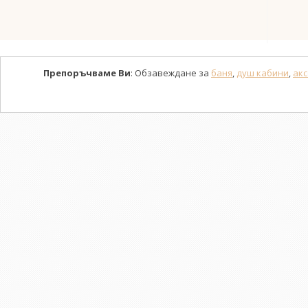
Препоръчваме Ви
: Обзавеждане за
баня
,
душ кабини
,
акс