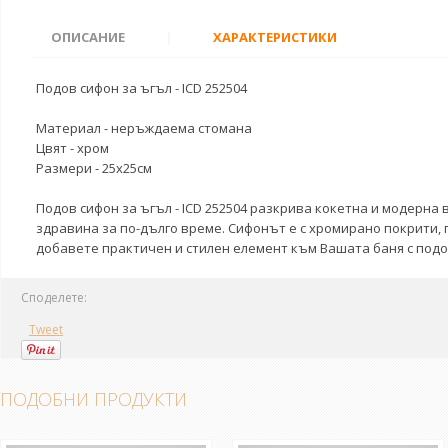
ОПИСАНИЕ
|
ХАРАКТЕРИСТИКИ
Подов сифон за ъгъл - ICD 252504
Материал - неръждаема стомана
Цвят - хром
Размери - 25x25см
Подов сифон за ъгъл - ICD 252504 разкрива кокетна и модерна
здравина за по-дълго време. Сифонът е с хромирано покрити,
добавете практичен и стилен елемент към Вашата баня с подов 
Споделете:
Tweet
ПОДОБНИ ПРОДУКТИ