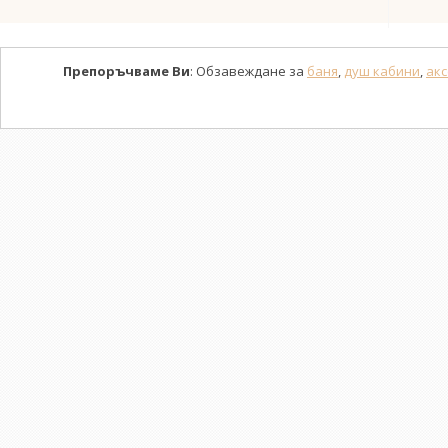
Препоръчваме Ви
: Обзавеждане за
баня
,
душ кабини
,
акс