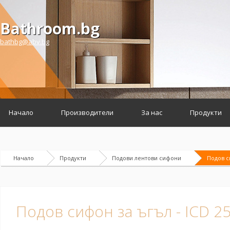
Bathroom.bg
bathbg@abv.bg
Начало
Производители
За нас
Продукти
Начало
Продукти
Подови лентови сифони
Подов с
Подов сифон за ъгъл - ICD 2