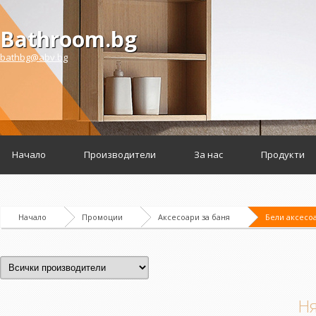
Bathroom.bg
bathbg@abv.bg
Начало
Производители
За нас
Продукти
Начало
Промоции
Аксесоари за баня
Бели аксесо
Ня