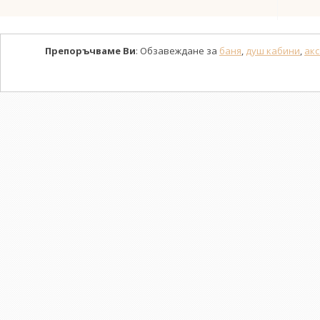
Препоръчваме Ви
: Обзавеждане за
баня
,
душ кабини
,
акс