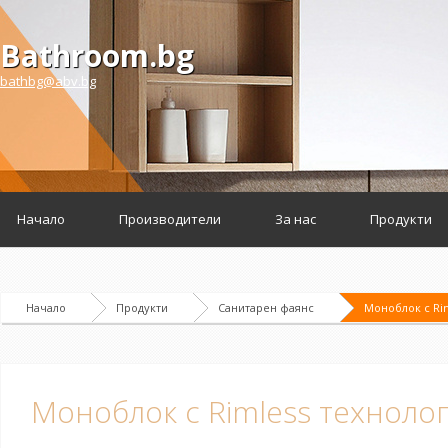
Bathroom.bg
bathbg@abv.bg
Начало
Производители
За нас
Продукти
Начало
Продукти
Санитарен фаянс
Моноблок с Rim
Моноблок с Rimless технолог