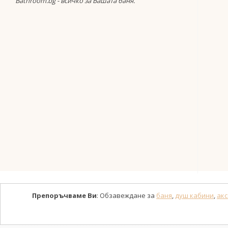
Bathroom.bg - всичко за Вашата баня.
Препоръчваме Ви
: Обзавеждане за
баня
,
душ кабини
,
акс