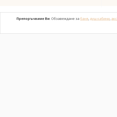
Препоръчваме Ви
: Обзавеждане за
баня
,
душ кабини
,
акс