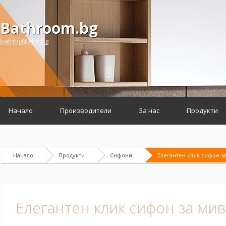
Bathroom.bg
bathbg@abv.bg
Начало
Производители
За нас
Продукти
Начало
Продукти
Сифони
Елегантен клик сифон з
Елегантен клик сифон за мив